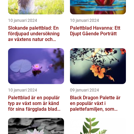
10 januari 2024
10 januari 2024
Slokande palettblad: En
Palettblad Havanna: Ett
fördjupad undersökning
Djupt Gående Porträtt
av växtens natur och
typer
10 januari 2024
09 januari 2024
Palettblad är en populär
Black Dragon Palette är
typ av växt som är känd
en populär växt i
för sina färgglada blad
palettefamiljen, som
och lättvårdade
kännetecknas av sina
egenskaper...
mörka, nästan sv...