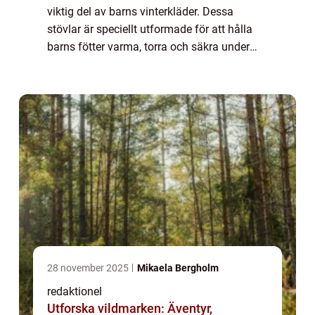
viktig del av barns vinterkläder. Dessa
stövlar är speciellt utformade för att hålla
barns fötter varma, torra och säkra under
kyliga och snöiga förhållanden. I denna
artikel kommer vi att titta närmare på v...
28 november 2025
Mikaela Bergholm
redaktionel
Utforska vildmarken: Äventyr,