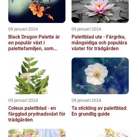
09 januari 2024
09 januari 2024
Black Dragon Palette är
Palettblad ute - Färgrika,
en populär växt i
mångsidiga och populära
palettefamiljen, som
växter för trädgården
kännetecknas av sina
mörka, nästan sv...
09 januari 2024
08 januari 2024
Coleus palettblad - en
Ta stickling av palettblad:
färgglad prydnadsväxt för
En grundlig guide
trädgården