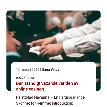
hjärtan runt om i världen. Med sina vackra
blad i olika nyanser av grönt, rosa, och rött,
har de...
13 januari 2025
Saga Vinde
redaktionel
Den ständigt växande världen av
online casinon
Palettblad Havanna – En Färgsprakande
Skönhet för Hemmet Introduktion: