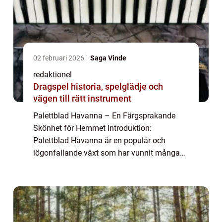
02 februari 2026
Saga Vinde
redaktionel
Dragspel historia, spelglädje och
vägen till rätt instrument
Palettblad Havanna – En Färgsprakande
Skönhet för Hemmet Introduktion:
Palettblad Havanna är en populär och
iögonfallande växt som har vunnit många
hjärtan runt om i världen. Med sina vackra
blad i olika nyanser av grönt, rosa, och rött,
har de...