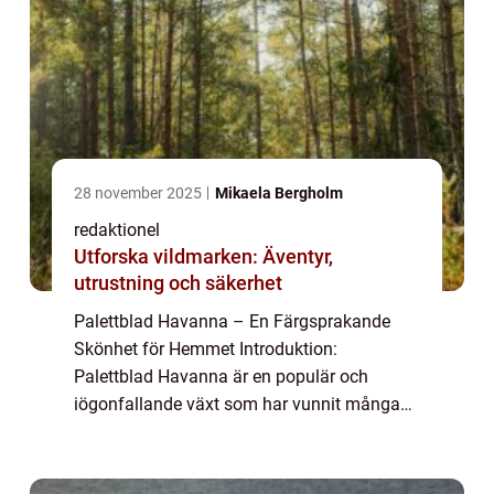
28 november 2025
Mikaela Bergholm
redaktionel
Utforska vildmarken: Äventyr,
utrustning och säkerhet
Palettblad Havanna – En Färgsprakande
Skönhet för Hemmet Introduktion:
Palettblad Havanna är en populär och
iögonfallande växt som har vunnit många
hjärtan runt om i världen. Med sina vackra
blad i olika nyanser av grönt, rosa, och rött,
har de...