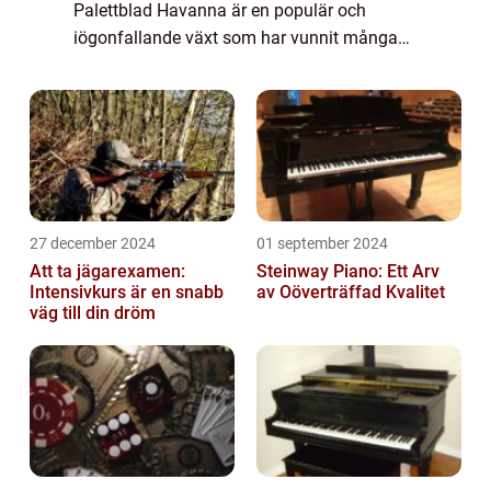
Palettblad Havanna är en populär och
iögonfallande växt som har vunnit många
hjärtan runt om i världen. Med sina vackra
blad i olika nyanser av grönt, rosa, och rött,
har de...
27 december 2024
01 september 2024
Att ta jägarexamen:
Steinway Piano: Ett Arv
Intensivkurs är en snabb
av Oöverträffad Kvalitet
väg till din dröm