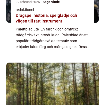
02 februari 2026
Saga Vinde
redaktionel
Dragspel historia, spelglädje och
vägen till rätt instrument
Palettblad ute: En färgrik och omtyckt
trädgårdsväxt Introduktion: Palettblad är ett
populärt trädgårdsväxtalternativ som
erbjuder både färg och mångsidighet. Dessa
vackra växter är kända för sina unika och
intensiva färger, vilket gör dem till perfe...