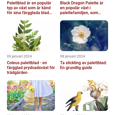
Palettblad är en populär
Black Dragon Palette är
typ av växt som är känd
en populär växt i
för sina färgglada blad
palettefamiljen, som
och lättvårdade
kännetecknas av sina
egenskaper...
mörka, nästan sv...
09 januari 2024
08 januari 2024
Coleus palettblad - en
Ta stickling av palettblad:
färgglad prydnadsväxt för
En grundlig guide
trädgården