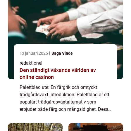
13 januari 2025
Saga Vinde
redaktionel
Den ständigt växande världen av
online casinon
Palettblad ute: En färgrik och omtyckt
trädgårdsväxt Introduktion: Palettblad är ett
populärt trädgårdsväxtalternativ som
erbjuder både färg och mångsidighet. Dessa
vackra växter är kända för sina unika och
intensiva färger, vilket gör dem till perfe...