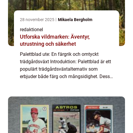
28 november 2025
Mikaela Bergholm
redaktionel
Utforska vildmarken: Äventyr,
utrustning och säkerhet
Palettblad ute: En färgrik och omtyckt
trädgårdsväxt Introduktion: Palettblad är ett
populärt trädgårdsväxtalternativ som
erbjuder både färg och mångsidighet. Dessa
vackra växter är kända för sina unika och
intensiva färger, vilket gör dem till perfe...