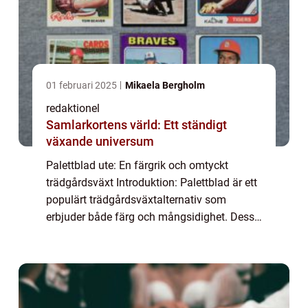
01 februari 2025
Mikaela Bergholm
redaktionel
Samlarkortens värld: Ett ständigt
växande universum
Palettblad ute: En färgrik och omtyckt
trädgårdsväxt Introduktion: Palettblad är ett
populärt trädgårdsväxtalternativ som
erbjuder både färg och mångsidighet. Dessa
vackra växter är kända för sina unika och
intensiva färger, vilket gör dem till perfe...