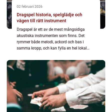
02 februari 2026
Dragspel historia, spelglädje och
vägen till rätt instrument
Dragspel är ett av de mest mångsidiga
akustiska instrumenten som finns. Det
rymmer både melodi, ackord och bas i
samma kropp, och kan fylla en hel lokal
med ljud utan förstärkning. I Sverige
förknippas dragspel ofta med folkdans,
visaftnar och dansba...