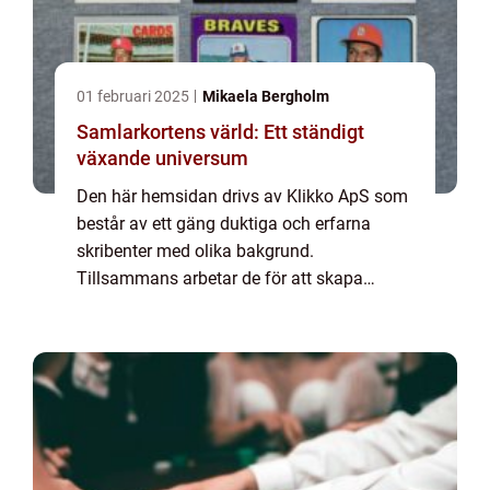
01 februari 2025
Mikaela Bergholm
Samlarkortens värld: Ett ständigt
växande universum
Den här hemsidan drivs av Klikko ApS som
består av ett gäng duktiga och erfarna
skribenter med olika bakgrund.
Tillsammans arbetar de för att skapa
aktuellt innehåll till den här sidan. Vi vet hur
utmanande det är att läsa och genomgå en
massa olika ...