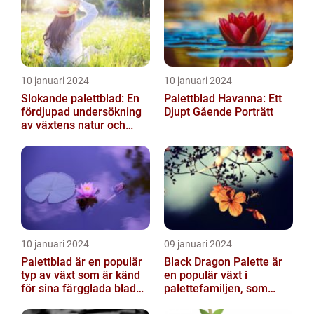
10 januari 2024
10 januari 2024
Slokande palettblad: En
Palettblad Havanna: Ett
fördjupad undersökning
Djupt Gående Porträtt
av växtens natur och
typer
10 januari 2024
09 januari 2024
Palettblad är en populär
Black Dragon Palette är
typ av växt som är känd
en populär växt i
för sina färgglada blad
palettefamiljen, som
och lättvårdade
kännetecknas av sina