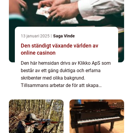
13 januari 2025
Saga Vinde
Den ständigt växande världen av
online casinon
Den här hemsidan drivs av Klikko ApS som
består av ett gäng duktiga och erfarna
skribenter med olika bakgrund.
Tillsammans arbetar de för att skapa
aktuellt innehåll till den här sidan. Vi vet hur
utmanande det är att läsa och genomgå en
massa olika ...