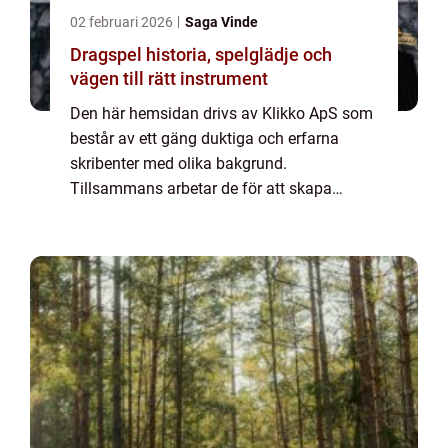
02 februari 2026
Saga Vinde
Dragspel historia, spelglädje och
vägen till rätt instrument
Den här hemsidan drivs av Klikko ApS som
består av ett gäng duktiga och erfarna
skribenter med olika bakgrund.
Tillsammans arbetar de för att skapa
aktuellt innehåll till den här sidan. Vi vet hur
utmanande det är att läsa och genomgå en
massa olika ...