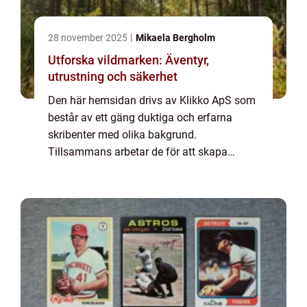
28 november 2025
Mikaela Bergholm
Utforska vildmarken: Äventyr,
utrustning och säkerhet
Den här hemsidan drivs av Klikko ApS som
består av ett gäng duktiga och erfarna
skribenter med olika bakgrund.
Tillsammans arbetar de för att skapa
aktuellt innehåll till den här sidan. Vi vet hur
utmanande det är att läsa och genomgå en
massa olika ...