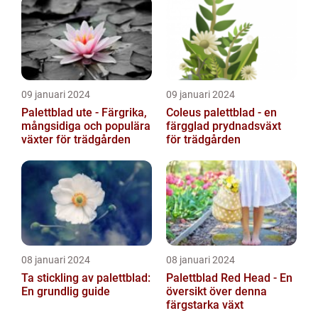
egenskaper...
mörka, nästan sv...
09 januari 2024
09 januari 2024
Palettblad ute - Färgrika,
Coleus palettblad - en
mångsidiga och populära
färgglad prydnadsväxt
växter för trädgården
för trädgården
08 januari 2024
08 januari 2024
Ta stickling av palettblad:
Palettblad Red Head - En
En grundlig guide
översikt över denna
färgstarka växt