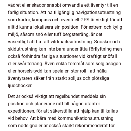
vädret eller skador snabbt omvandla ett äventyr till en
farlig situation. Att ha tillgänglig navigationsutrustning
som kartor, kompass och eventuell GPS är viktigt för att
alltid kunna lokalisera sin position. För extrem och kylig
miljö, såsom snö eller tuff bergsterräng, är det
väsentligt att ha rätt vildmarksutrustning. Snöskor och
skidutrustning kan inte bara underlätta förflyttning men
också förhindra farliga situationer vid kraftigt snöfall
eller svår terräng. Även enkla föremål som solglasögon
eller hörselskydd kan spela en stor roll i att hålla
äventyraren säker från starkt solljus och plötsliga
ljudchocker.
Det är också viktigt att regelbundet meddela sin
position och planerade rutt till någon utanför
expeditionen, för att säkerställa att hjälp kan tillkallas
vid behov. Att bära med kommunikationsutrustning
som nödsignaler är också starkt rekommenderat för