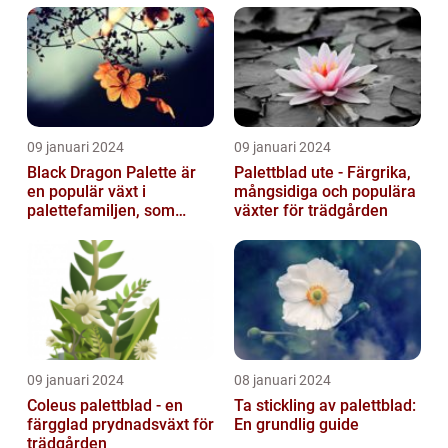
egenskaper...
09 januari 2024
09 januari 2024
Black Dragon Palette är
Palettblad ute - Färgrika,
en populär växt i
mångsidiga och populära
palettefamiljen, som
växter för trädgården
kännetecknas av sina
mörka, nästan sv...
09 januari 2024
08 januari 2024
Coleus palettblad - en
Ta stickling av palettblad:
färgglad prydnadsväxt för
En grundlig guide
trädgården