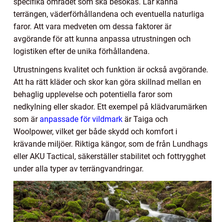
specifika området som ska besökas. Lär känna
terrängen, väderförhållandena och eventuella naturliga
faror. Att vara medveten om dessa faktorer är
avgörande för att kunna anpassa utrustningen och
logistiken efter de unika förhållandena.
Utrustningens kvalitet och funktion är också avgörande.
Att ha rätt kläder och skor kan göra skillnad mellan en
behaglig upplevelse och potentiella faror som
nedkylning eller skador. Ett exempel på klädvarumärken
som är
anpassade för vildmark
är Taiga och
Woolpower, vilket ger både skydd och komfort i
krävande miljöer. Riktiga kängor, som de från Lundhags
eller AKU Tactical, säkerställer stabilitet och fottrygghet
under alla typer av terrängvandringar.