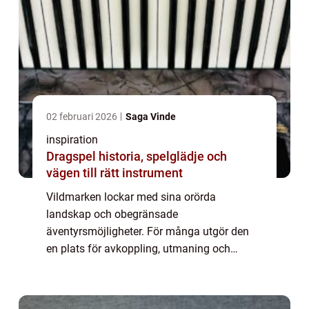
02 februari 2026
Saga Vinde
inspiration
Dragspel historia, spelglädje och
vägen till rätt instrument
Vildmarken lockar med sina orörda
landskap och obegränsade
äventyrsmöjligheter. För många utgör den
en plats för avkoppling, utmaning och
utforskning. Men att ge sig ut på dessa
obanade stigar kräve...