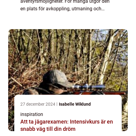
äventyrsmöjligheter. För många utgör den
en plats för avkoppling, utmaning och
utforskning. Men att ge sig ut på dessa
obanade stigar kräve...
27 december 2024
Isabelle Wiklund
inspiration
Att ta jägarexamen: Intensivkurs är en
snabb väg till din dröm