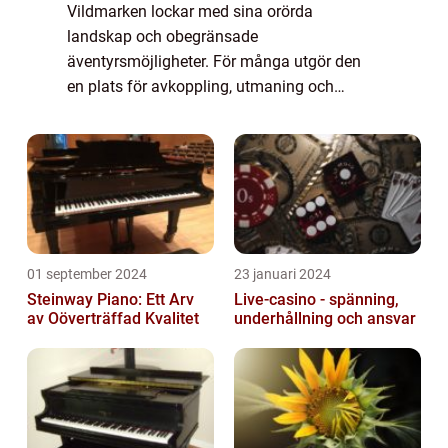
Vildmarken lockar med sina orörda
landskap och obegränsade
äventyrsmöjligheter. För många utgör den
en plats för avkoppling, utmaning och
utforskning. Men att ge sig ut på dessa
obanade stigar kräve...
01 september 2024
23 januari 2024
Steinway Piano: Ett Arv
Live-casino - spänning,
av Oöverträffad Kvalitet
underhållning och ansvar