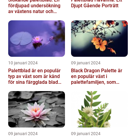
fördjupad undersökning
Djupt Gående Porträtt
av växtens natur och
typer
10 januari 2024
09 januari 2024
Palettblad är en populär
Black Dragon Palette är
typ av växt som är känd
en populär växt i
för sina färgglada blad
palettefamiljen, som
och lättvårdade
kännetecknas av sina
egenskaper...
mörka, nästan sv...
09 januari 2024
09 januari 2024