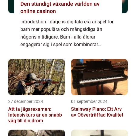
Den ständigt växande världen av
online casinon
Introduktion I dagens digitala era är spel för
barn mer populära och mångsidiga än
någonsin tidigare. Barn i alla åldrar
engagerar sig i spel som kombinerar
underhållning med lärande. Denna artikel
kommer att ge en övergripande och grundlig
översikt ...
27 december 2024
01 september 2024
Att ta jägarexamen:
Steinway Piano: Ett Arv
Intensivkurs är en snabb
av Oöverträffad Kvalitet
väg till din dröm