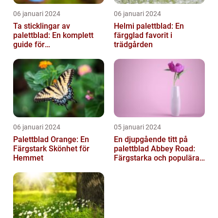
06 januari 2024
06 januari 2024
Ta sticklingar av
Helmi palettblad: En
palettblad: En komplett
färgglad favorit i
guide för
trädgården
blomsterentusiaster
06 januari 2024
05 januari 2024
Palettblad Orange: En
En djupgående titt på
Färgstark Skönhet för
palettblad Abbey Road:
Hemmet
Färgstarka och populära
växter för ditt hem