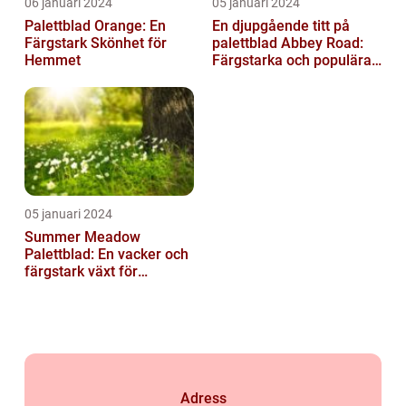
06 januari 2024
05 januari 2024
Palettblad Orange: En
En djupgående titt på
Färgstark Skönhet för
palettblad Abbey Road:
Hemmet
Färgstarka och populära
växter för ditt hem
05 januari 2024
Summer Meadow
Palettblad: En vacker och
färgstark växt för
sommaren
Adress