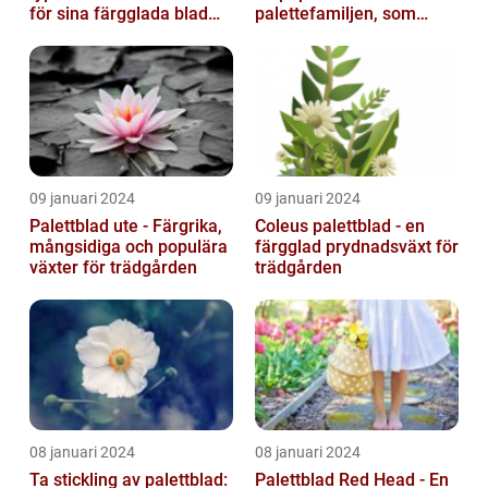
för sina färgglada blad
palettefamiljen, som
och lättvårdade
kännetecknas av sina
egenskaper...
mörka, nästan sv...
09 januari 2024
09 januari 2024
Palettblad ute - Färgrika,
Coleus palettblad - en
mångsidiga och populära
färgglad prydnadsväxt för
växter för trädgården
trädgården
08 januari 2024
08 januari 2024
Ta stickling av palettblad:
Palettblad Red Head - En