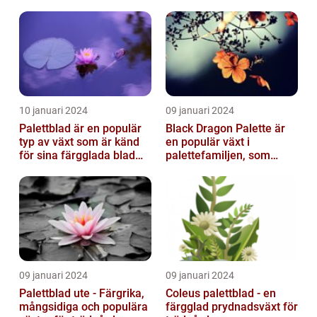
typer
10 januari 2024
09 januari 2024
Palettblad är en populär
Black Dragon Palette är
typ av växt som är känd
en populär växt i
för sina färgglada blad
palettefamiljen, som
och lättvårdade
kännetecknas av sina
egenskaper...
mörka, nästan sv...
09 januari 2024
09 januari 2024
Palettblad ute - Färgrika,
Coleus palettblad - en
mångsidiga och populära
färgglad prydnadsväxt för