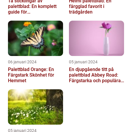
Ta sticklingar av
Helmi palettblad: En
palettblad: En komplett
färgglad favorit i
guide för
trädgården
blomsterentusiaster
06 januari 2024
05 januari 2024
Palettblad Orange: En
En djupgående titt på
Färgstark Skönhet för
palettblad Abbey Road:
Hemmet
Färgstarka och populära
växter för ditt hem
05 januari 2024