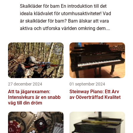
Skalkläder för barn En introduktion till det
ideala klädvalet för utomhusaktiviteter! Vad
är skalkläder för barn? Barn älskar att vara
aktiva och utforska världen omkring dem.
Men när det kommer till utomhusaktiviteter
kan vädret vara en faktor som b...
27 december 2024
01 september 2024
Att ta jägarexamen:
Steinway Piano: Ett Arv
Intensivkurs är en snabb
av Oöverträffad Kvalitet
väg till din dröm