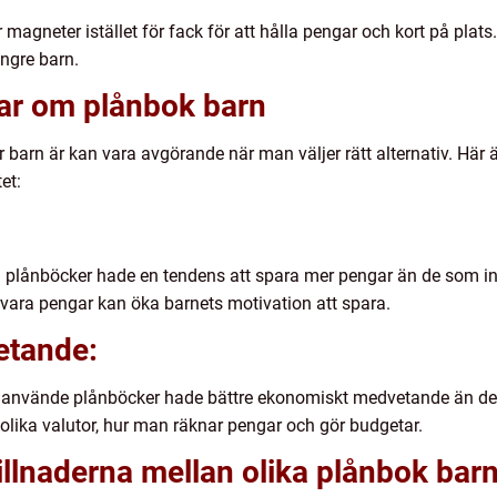
gneter istället för fack för att hålla pengar och kort på plats.
 yngre barn.
gar om plånbok barn
ör barn är kan vara avgörande när man väljer rätt alternativ. Hä
et:
plånböcker hade en tendens att spara mer pengar än de som int
örvara pengar kan öka barnets motivation att spara.
etande:
 använde plånböcker hade bättre ekonomiskt medvetande än de 
olika valutor, hur man räknar pengar och gör budgetar.
llnaderna mellan olika plånbok bar