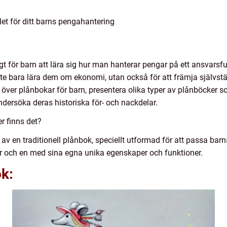
let för ditt barns pengahantering
tigt för barn att lära sig hur man hanterar pengar på ett ansvarsf
inte bara lära dem om ekonomi, utan också för att främja självstä
t över plånbokar för barn, presentera olika typer av plånböcker 
dersöka deras historiska för- och nackdelar.
r finns det?
av en traditionell plånbok, speciellt utformad för att passa barn
var och en med sina egna unika egenskaper och funktioner.
ok: