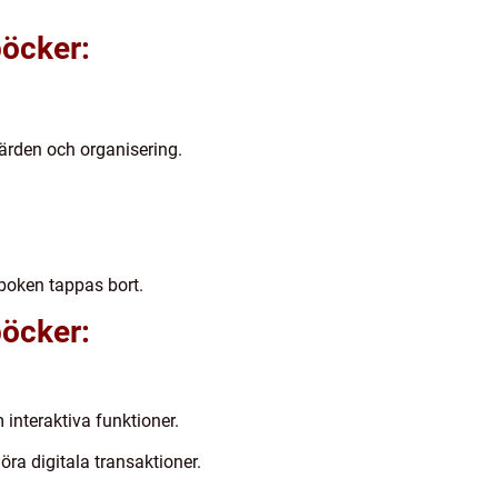
böcker:
värden och organisering.
nboken tappas bort.
böcker:
interaktiva funktioner.
ra digitala transaktioner.