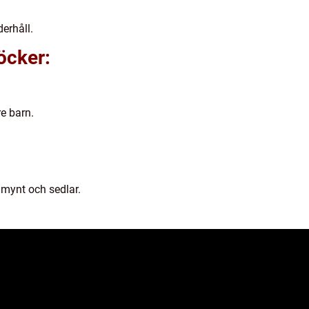
erhåll.
öcker:
re barn.
 mynt och sedlar.