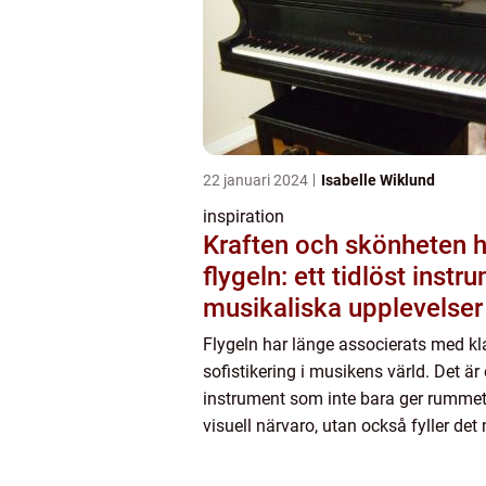
22 januari 2024
Isabelle Wiklund
inspiration
Kraften och skönheten 
flygeln: ett tidlöst instr
musikaliska upplevelser
Flygeln har länge associerats med k
sofistikering i musikens värld. Det är 
instrument som inte bara ger rummet 
visuell närvaro, utan också fyller det
oöverträffad akustisk sk&oum...