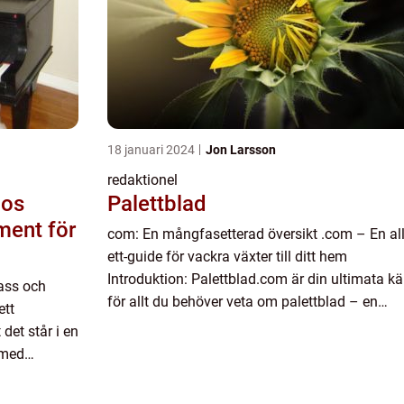
18 januari 2024
Jon Larsson
redaktionel
hos
Palettblad
ument för
com: En mångfasetterad översikt .com – En allt
ett-guide för vackra växter till ditt hem
Introduktion: Palettblad.com är din ultimata kä
lass och
för allt du behöver veta om palettblad – en
ett
färgsprakande och populär växt som har tagit
det står i en
världen...
 med