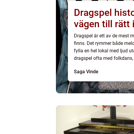
Dragspel historia, spelglädje och
vägen till rät
Dragspel är ett av de mest 
finns. Det rymmer både melo
fylla en hel lokal med ljud u
dragspel ofta med folkdans,
har en långt bredare roll från fransk musette och argentinsk tango till
Saga Vinde
moder...