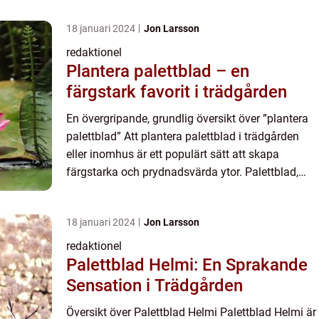
18 januari 2024
Jon Larsson
redaktionel
Plantera palettblad – en
färgstark favorit i trädgården
En övergripande, grundlig översikt över ”plantera
palettblad” Att plantera palettblad i trädgården
eller inomhus är ett populärt sätt att skapa
färgstarka och prydnadsvärda ytor. Palettblad,
även känt som Coleus, är en växtfamilj med över...
18 januari 2024
Jon Larsson
redaktionel
Palettblad Helmi: En Sprakande
Sensation i Trädgården
Översikt över Palettblad Helmi Palettblad Helmi är