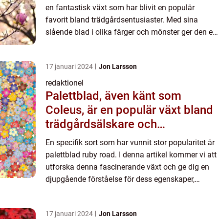
en fantastisk växt som har blivit en populär
favorit bland trädgårdsentusiaster. Med sina
slående blad i olika färger och mönster ger den en
unik touch till vilken trädgård som helst. I denna
artikel...
17 januari 2024
Jon Larsson
redaktionel
Palettblad, även känt som
Coleus, är en populär växt bland
trädgårdsälskare och
växtentusiaster
En specifik sort som har vunnit stor popularitet är
palettblad ruby road. I denna artikel kommer vi att
utforska denna fascinerande växt och ge dig en
djupgående förståelse för dess egenskaper,
variationer och historia. Översikt av palettblad
ruby ro...
17 januari 2024
Jon Larsson