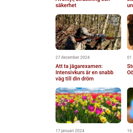
säkerhet
un
27 december 2024
01
Att ta jägarexamen:
St
Intensivkurs är en snabb
Oö
väg till din dröm
17 januari 2024
16 