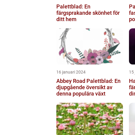
Palettblad: En
Pa
färgsprakande skönhet för
fa
ditt hem
po
16 januari 2024
15 
Abbey Road Palettblad: En
Ha
djupgående översikt av
fä
denna populära växt
di