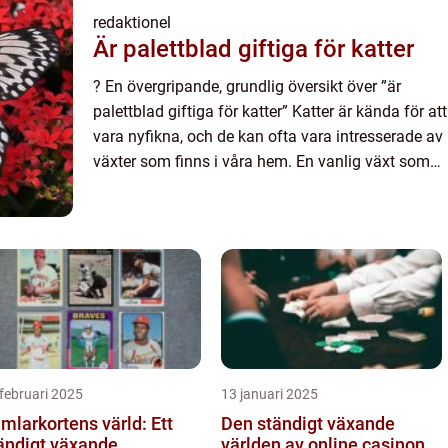
redaktionel
Är palettblad giftiga för katter
? En övergripande, grundlig översikt över ”är
palettblad giftiga för katter” Katter är kända för att
vara nyfikna, och de kan ofta vara intresserade av
växter som finns i våra hem. En vanlig växt som
många har är palettblad, men är det sä...
februari 2025
13 januari 2025
mlarkortens värld: Ett
Den ständigt växande
ändigt växande
världen av online casinon