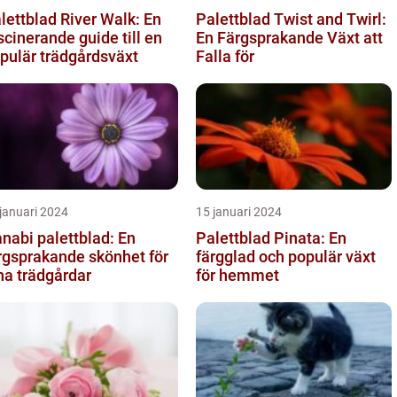
lettblad River Walk: En
Palettblad Twist and Twirl:
scinerande guide till en
En Färgsprakande Växt att
pulär trädgårdsväxt
Falla för
januari 2024
15 januari 2024
nabi palettblad: En
Palettblad Pinata: En
rgsprakande skönhet för
färgglad och populär växt
na trädgårdar
för hemmet