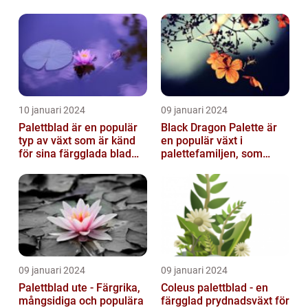
typer
10 januari 2024
09 januari 2024
Palettblad är en populär
Black Dragon Palette är
typ av växt som är känd
en populär växt i
för sina färgglada blad
palettefamiljen, som
och lättvårdade
kännetecknas av sina
egenskaper...
mörka, nästan sv...
09 januari 2024
09 januari 2024
Palettblad ute - Färgrika,
Coleus palettblad - en
mångsidiga och populära
färgglad prydnadsväxt för