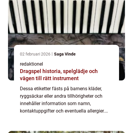
02 februari 2026
Saga Vinde
redaktionel
Dragspel historia, spelglädje och
vägen till rätt instrument
Dessa etiketter fästs på barnens kläder,
ryggsäckar eller andra tillhörigheter och
innehåller information som namn,
kontaktuppgifter och eventuella allergier.
Medan namnlappar i allmänhet är ett
välkänt koncept, har de utvecklats och