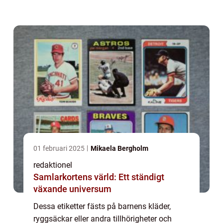
Medan namnlappar i allmänhet är ett
välkänt koncept, har de utvecklats och
förbättrats över...
01 februari 2025
Mikaela Bergholm
redaktionel
Samlarkortens värld: Ett ständigt
växande universum
Dessa etiketter fästs på barnens kläder,
ryggsäckar eller andra tillhörigheter och