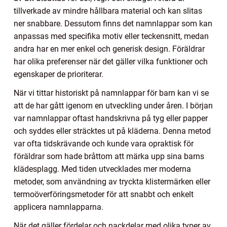
tillverkade av mindre hållbara material och kan slitas
ner snabbare. Dessutom finns det namnlappar som kan
anpassas med specifika motiv eller teckensnitt, medan
andra har en mer enkel och generisk design. Föräldrar
har olika preferenser när det gäller vilka funktioner och
egenskaper de prioriterar.
När vi tittar historiskt på namnlappar för barn kan vi se
att de har gått igenom en utveckling under åren. I början
var namnlappar oftast handskrivna på tyg eller papper
och syddes eller sträcktes ut på kläderna. Denna metod
var ofta tidskrävande och kunde vara opraktisk för
föräldrar som hade bråttom att märka upp sina barns
klädesplagg. Med tiden utvecklades mer moderna
metoder, som användning av tryckta klistermärken eller
termoöverföringsmetoder för att snabbt och enkelt
applicera namnlapparna.
När det gäller fördelar och nackdelar med olika typer av