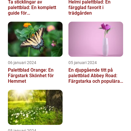
Ta sticklingar av
Helmi palettblad: En
palettblad: En komplett
färgglad favorit i
guide för
trädgården
blomsterentusiaster
06 januari 2024
05 januari 2024
Palettblad Orange: En
En djupgående titt på
Färgstark Skönhet för
palettblad Abbey Road:
Hemmet
Färgstarka och populära
växter för ditt hem
05 januari 2024