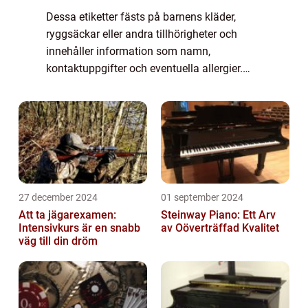
Dessa etiketter fästs på barnens kläder,
ryggsäckar eller andra tillhörigheter och
innehåller information som namn,
kontaktuppgifter och eventuella allergier.
Medan namnlappar i allmänhet är ett
välkänt koncept, har de utvecklats och
förbättrats över...
27 december 2024
01 september 2024
Att ta jägarexamen:
Steinway Piano: Ett Arv
Intensivkurs är en snabb
av Oöverträffad Kvalitet
väg till din dröm