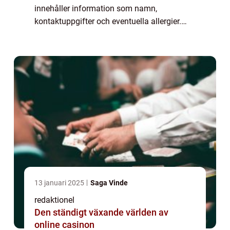
innehåller information som namn,
kontaktuppgifter och eventuella allergier.
Medan namnlappar i allmänhet är ett
välkänt koncept, har de utvecklats och
förbättrats över...
13 januari 2025
Saga Vinde
redaktionel
Den ständigt växande världen av
online casinon