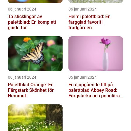
06 januari 2024
06 januari 2024
Ta sticklingar av
Helmi palettblad: En
palettblad: En komplett
färgglad favorit i
guide för
trädgården
blomsterentusiaster
06 januari 2024
05 januari 2024
Palettblad Orange: En
En djupgående titt på
Färgstark Skönhet för
palettblad Abbey Road:
Hemmet
Färgstarka och populära
växter för ditt hem