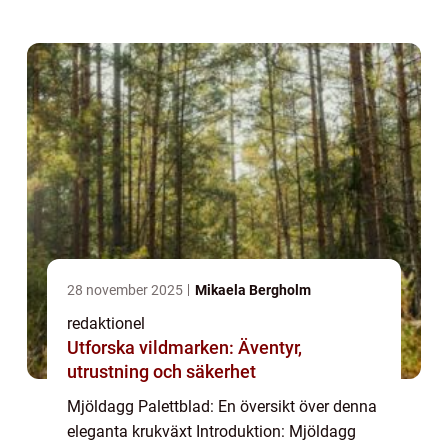
färgglada blad och mjuka struktur. Denna
artikel ger en grundlig översikt över mjöld...
28 november 2025
Mikaela Bergholm
redaktionel
Utforska vildmarken: Äventyr,
utrustning och säkerhet
Mjöldagg Palettblad: En översikt över denna
eleganta krukväxt Introduktion: Mjöldagg