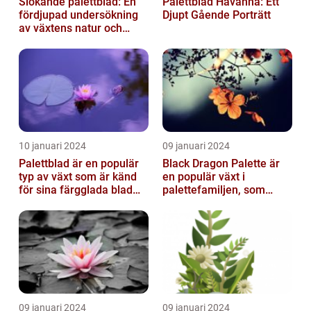
Slokande palettblad: En
Palettblad Havanna: Ett
fördjupad undersökning
Djupt Gående Porträtt
av växtens natur och
typer
10 januari 2024
09 januari 2024
Palettblad är en populär
Black Dragon Palette är
typ av växt som är känd
en populär växt i
för sina färgglada blad
palettefamiljen, som
och lättvårdade
kännetecknas av sina
egenskaper...
mörka, nästan sv...
09 januari 2024
09 januari 2024