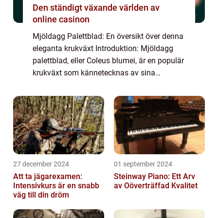
Den ständigt växande världen av
online casinon
Mjöldagg Palettblad: En översikt över denna
eleganta krukväxt Introduktion: Mjöldagg
palettblad, eller Coleus blumei, är en populär
krukväxt som kännetecknas av sina
färgglada blad och mjuka struktur. Denna
artikel ger en grundlig översikt över mjöld...
27 december 2024
01 september 2024
Att ta jägarexamen:
Steinway Piano: Ett Arv
Intensivkurs är en snabb
av Oöverträffad Kvalitet
väg till din dröm