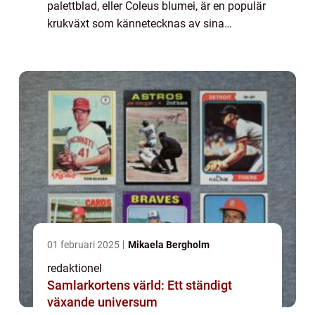
palettblad, eller Coleus blumei, är en populär
krukväxt som kännetecknas av sina
färgglada blad och mjuka struktur. Denna
artikel ger en grundlig översikt över mjöld...
01 februari 2025
Mikaela Bergholm
redaktionel
Samlarkortens värld: Ett ständigt
växande universum