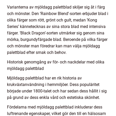
Varianterna av mjöldagg palettblad skiljer sig åt i färg
och mönster. Den ’Rainbow Blend’-sorten erbjuder blad i
olika färger som rött, grönt och gult, medan ’Kong
Series’ kännetecknas av sina stora blad med intensiva
färger. ’Black Dragon’-sorten utmärker sig genom sina
mörka, burgundyfärgade blad. Beroende på vilka färger
och mönster man föredrar kan man välja mjöldagg
palettblad efter smak och behov.
Historisk genomgång av för- och nackdelar med olika
mjöldagg palettblad
Mjöldagg palettblad har en rik historia av
krukväxtanvändning i hemmiljöer. Dess populäritet
började under 1800-talet och har sedan dess hållit i sig
på grund av dess enkla vård och estetiska skönhet.
Fördelarna med mjöldagg palettblad inkluderar dess
luftrenande egenskaper, vilket gör den till en hälsosam