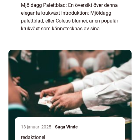
Mjöldagg Palettblad: En översikt över denna
eleganta krukväxt Introduktion: Mjöldagg
palettblad, eller Coleus blumei, är en populär
krukväxt som kännetecknas av sina
färgglada blad och mjuka struktur. Denna
artikel ger en grundlig översikt över mjöld...
13 januari 2025
Saga Vinde
redaktionel