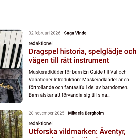
02 februari 2026
Saga Vinde
redaktionel
Dragspel historia, spelglädje och
vägen till rätt instrument
Maskeradkläder för barn En Guide till Val och
Variationer Introduktion: Maskeradkläder är en
förtrollande och fantasifull del av barndomen.
Barn älskar att förvandla sig till sina
favoritkaraktärer eller djur och liva upp sina lekar
och fester. I den...
28 november 2025
Mikaela Bergholm
redaktionel
Utforska vildmarken: Äventyr,