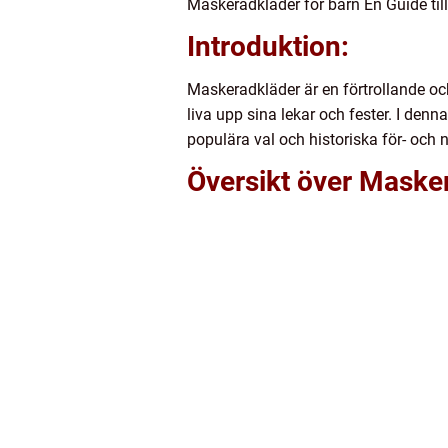
Maskeradkläder för barn En Guide till
Introduktion:
Maskeradkläder är en förtrollande och 
liva upp sina lekar och fester. I denn
populära val och historiska för- och 
Översikt över Masker