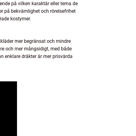
roende på vilken karaktär eller tema de
er på bekvämlighet och rörelsefrihet
erade kostymer.
adkläder mer begränsat och mindre
redare och mer mångsidigt, med både
n enklare dräkter är mer prisvärda