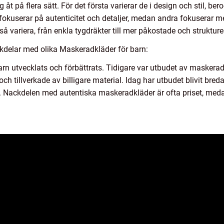
 åt på flera sätt. För det första varierar de i design och stil, be
fokuserar på autenticitet och detaljer, medan andra fokuserar m
så variera, från enkla tygdräkter till mer påkostade och struktur
kdelar med olika Maskeradkläder för barn:
rn utvecklats och förbättrats. Tidigare var utbudet av masker
 och tillverkade av billigare material. Idag har utbudet blivit b
iv. Nackdelen med autentiska maskeradkläder är ofta priset, meda