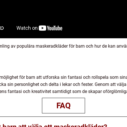
amling av populära maskeradkläder för barn och hur de kan anvä
öjlighet för barn att utforska sin fantasi och rollspela som sina
cka sin personlighet och delta i lekar och fester. Genom att välj
arnens fantasi och kreativitet samtidigt som de skapar oförglömli
FAQ
t barn att välja ett maskeradkläder?