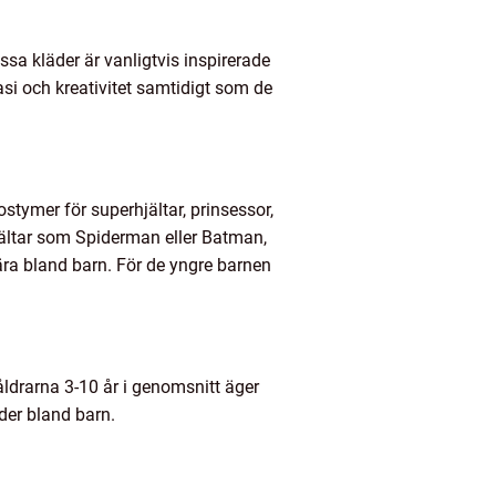
ssa kläder är vanligtvis inspirerade
ntasi och kreativitet samtidigt som de
stymer för superhjältar, prinsessor,
thjältar som Spiderman eller Batman,
lära bland barn. För de yngre barnen
ldrarna 3-10 år i genomsnitt äger
der bland barn.