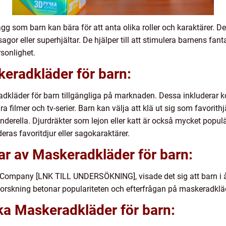
g som barn kan bära för att anta olika roller och karaktärer. De
r, sagor eller superhjältar. De hjälper till att stimulera barnens fa
rsonlighet.
eradkläder för barn:
adkläder för barn tillgängliga på marknaden. Dessa inkluderar ko
ra filmer och tv-serier. Barn kan välja att klä ut sig som favori
inderella. Djurdräkter som lejon eller katt är också mycket popu
deras favoritdjur eller sagokaraktärer.
ar av Maskeradkläder för barn:
 Company [LNK TILL UNDERSÖKNING], visade det sig att barn i å
forskning betonar populariteten och efterfrågan på maskeradklä
ika Maskeradkläder för barn: