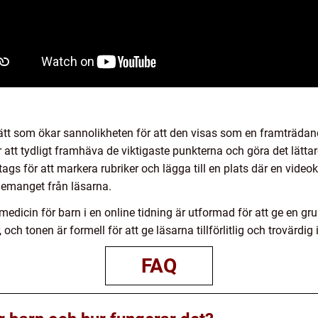
sätt som ökar sannolikheten för att den visas som en framträdand
att tydligt framhäva de viktigaste punkterna och göra det lättare
 för att markera rubriker och lägga till en plats där en videokli
gemanget från läsarna.
edicin för barn i en online tidning är utformad för att ge en gr
ch tonen är formell för att ge läsarna tillförlitlig och trovärdig
FAQ