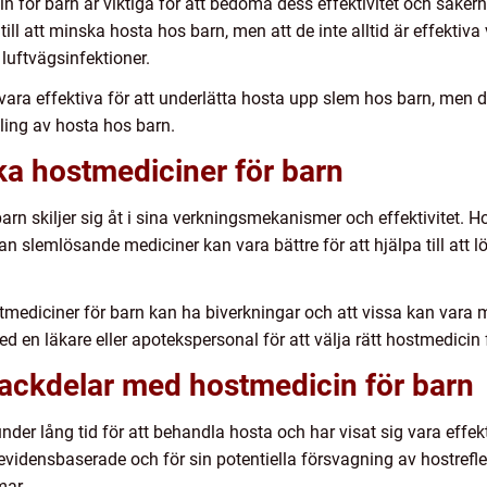
 för barn är viktiga för att bedöma dess effektivitet och säkerhe
l att minska hosta hos barn, men att de inte alltid är effektiv
luftvägsinfektioner.
vara effektiva för att underlätta hosta upp slem hos barn, men 
dling av hosta hos barn.
ika hostmediciner för barn
barn skiljer sig åt i sina verkningsmekanismer och effektivitet
dan slemlösande mediciner kan vara bättre för att hjälpa till att
ostmediciner för barn kan ha biverkningar och att vissa kan vara 
ed en läkare eller apotekspersonal för att välja rätt hostmedicin 
nackdelar med hostmedicin för barn
der lång tid för att behandla hosta och har visat sig vara effek
igt evidensbaserade och för sin potentiella försvagning av hostrefl
mar.