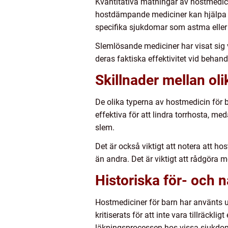
Kvantitativa mätningar av hostmedicin
hostdämpande mediciner kan hjälpa til
specifika sjukdomar som astma eller 
Slemlösande mediciner har visat sig 
deras faktiska effektivitet vid behan
Skillnader mellan ol
De olika typerna av hostmedicin för 
effektiva för att lindra torrhosta, me
slem.
Det är också viktigt att notera att h
än andra. Det är viktigt att rådgöra m
Historiska för- och 
Hostmediciner för barn har använts un
kritiserats för att inte vara tillräckl
läkningsprocessen hos vissa sjukdo