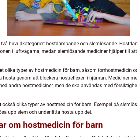
i två huvudkategorier: hostdämpande och slemlösande. Hostdämp
ionen i luftvägarna, medan slemlösande mediciner hjälper till a
et olika typer av hostmedicin för barn, såsom torrhostmedicin
ska hosta genom att blockera hostreflexen i hjärnan. Mediciner m
med andra hostmediciner, men de ska användas med försiktighet
 också olika typer av hostmedicin för barn. Exempel på slemlös
lösa upp slem och underlätta hosta upp det.
ar om hostmedicin för barn