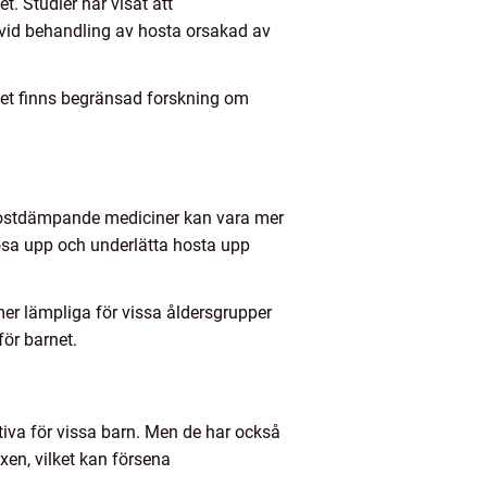
t. Studier har visat att
a vid behandling av hosta orsakad av
det finns begränsad forskning om
. Hostdämpande mediciner kan vara mer
 lösa upp och underlätta hosta upp
mer lämpliga för vissa åldersgrupper
för barnet.
tiva för vissa barn. Men de har också
exen, vilket kan försena