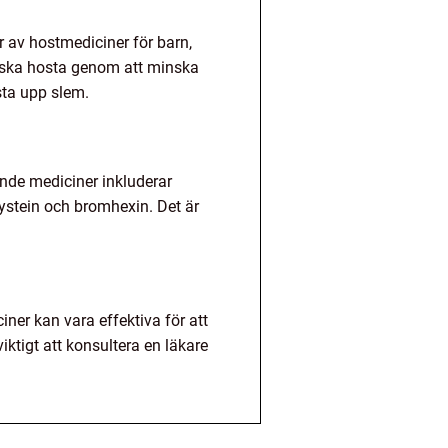
r av hostmediciner för barn,
nska hosta genom att minska
sta upp slem.
de mediciner inkluderar
stein och bromhexin. Det är
ner kan vara effektiva för att
iktigt att konsultera en läkare