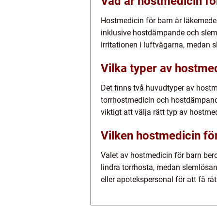
Vad är hostmedicin fö
Hostmedicin för barn är läkemedel 
inklusive hostdämpande och sleml
irritationen i luftvägarna, medan 
Vilka typer av hostmed
Det finns två huvudtyper av host
torrhostmedicin och hostdämpande
viktigt att välja rätt typ av hostm
Vilken hostmedicin för
Valet av hostmedicin för barn ber
lindra torrhosta, medan slemlösand
eller apotekspersonal för att få 