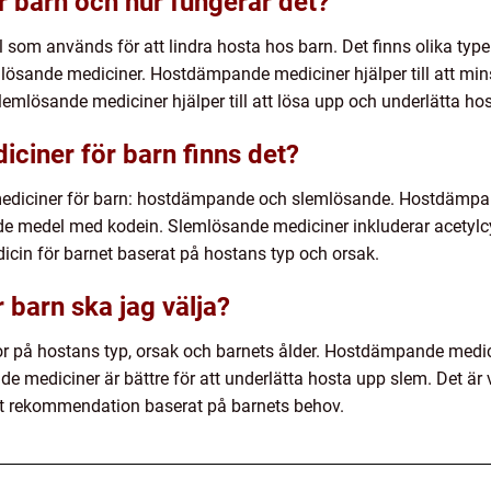
r barn och hur fungerar det?
som används för att lindra hosta hos barn. Det finns olika type
ösande mediciner. Hostdämpande mediciner hjälper till att mi
slemlösande mediciner hjälper till att lösa upp och underlätta ho
iciner för barn finns det?
mediciner för barn: hostdämpande och slemlösande. Hostdämpan
 medel med kodein. Slemlösande mediciner inkluderar acetylcy
edicin för barnet baserat på hostans typ och orsak.
 barn ska jag välja?
or på hostans typ, orsak och barnets ålder. Hostdämpande medici
e mediciner är bättre för att underlätta hosta upp slem. Det är v
rätt rekommendation baserat på barnets behov.