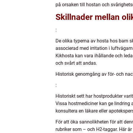
på orsaken till hostan och svårighe
Skillnader mellan oli
:
De olika typerna av hosta hos barn s
associerad med irritation i luftvägar
Kikhosta kan vara ihållande och leda
och svårt att andas.
Historisk genomgång av för- och nac
:
Historiskt sett har hostprodukter var
Vissa hostmediciner kan ge lindring a
konsultera en läkare eller apoteksper
För att öka sannolikheten för att den
rubriker som – och H2-taggar. Här är 