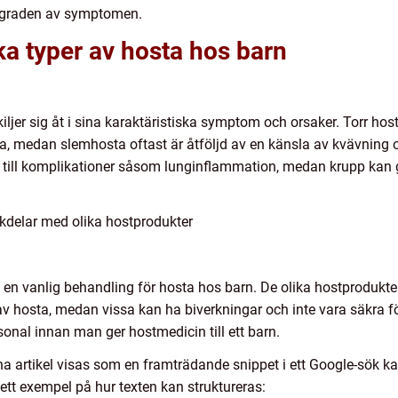
tsgraden av symptomen.
ka typer av hosta hos barn
kiljer sig åt i sina karaktäristiska symptom och orsaker. Torr h
na, medan slemhosta oftast är åtföljd av en känsla av kvävning 
 till komplikationer såsom lunginflammation, medan krupp kan 
kdelar med olika hostprodukter
it en vanlig behandling för hosta hos barn. De olika hostprodukte
v hosta, medan vissa kan ha biverkningar och inte vara säkra för
sonal innan man ger hostmedicin till ett barn.
na artikel visas som en framträdande snippet i ett Google-sök ka
ett exempel på hur texten kan struktureras: