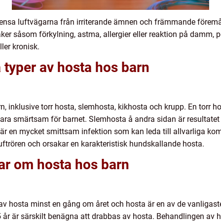
 rensa luftvägarna från irriterande ämnen och främmande föremål
r såsom förkylning, astma, allergier eller reaktion på damm, p
ler kronisk.
a typer av hosta hos barn
n, inklusive torr hosta, slemhosta, kikhosta och krupp. En torr h
ara smärtsam för barnet. Slemhosta å andra sidan är resultate
 är en mycket smittsam infektion som kan leda till allvarliga kom
uftrören och orsakar en karakteristisk hundskallande hosta.
gar om hosta hos barn
 av hosta minst en gång om året och hosta är en av de vanligaste
 5 år är särskilt benägna att drabbas av hosta. Behandlingen av