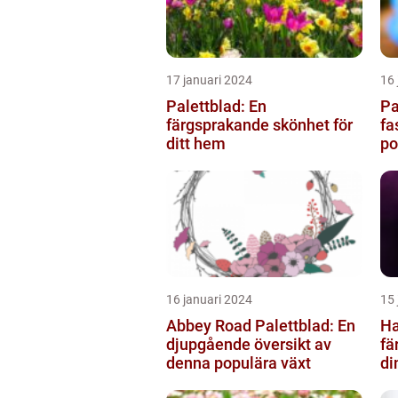
17 januari 2024
16 
Palettblad: En
Pa
färgsprakande skönhet för
fa
ditt hem
po
16 januari 2024
15 
Abbey Road Palettblad: En
Ha
djupgående översikt av
fä
denna populära växt
di