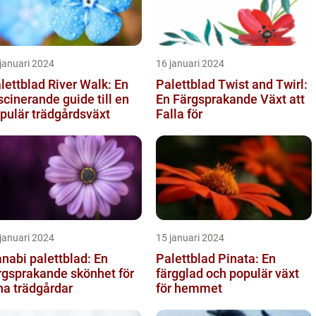
januari 2024
16 januari 2024
lettblad River Walk: En
Palettblad Twist and Twirl:
scinerande guide till en
En Färgsprakande Växt att
pulär trädgårdsväxt
Falla för
januari 2024
15 januari 2024
nabi palettblad: En
Palettblad Pinata: En
rgsprakande skönhet för
färgglad och populär växt
na trädgårdar
för hemmet