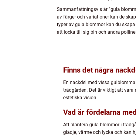
Sammanfattningsvis är ”gula blommor 
av färger och variationer kan de ska
typer av gula blommor kan du skapa en
att locka till sig bin och andra poll
Finns det några nackd
En nackdel med vissa gulblommand
trädgården. Det är viktigt att va
estetiska vision.
Vad är fördelarna med
Att plantera gula blommor i träd
glädje, värme och lycka och kan h