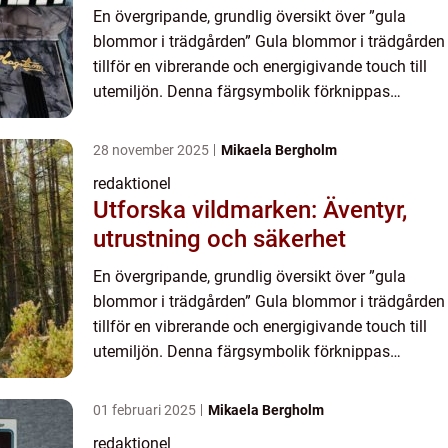
En övergripande, grundlig översikt över ”gula
blommor i trädgården” Gula blommor i trädgården
tillför en vibrerande och energigivande touch till
utemiljön. Denna färgsymbolik förknippas
vanligtvis med glädje, värme och lycka. Genom att
pl...
28 november 2025
Mikaela Bergholm
redaktionel
Utforska vildmarken: Äventyr,
utrustning och säkerhet
En övergripande, grundlig översikt över ”gula
blommor i trädgården” Gula blommor i trädgården
tillför en vibrerande och energigivande touch till
utemiljön. Denna färgsymbolik förknippas
vanligtvis med glädje, värme och lycka. Genom att
pl...
01 februari 2025
Mikaela Bergholm
redaktionel