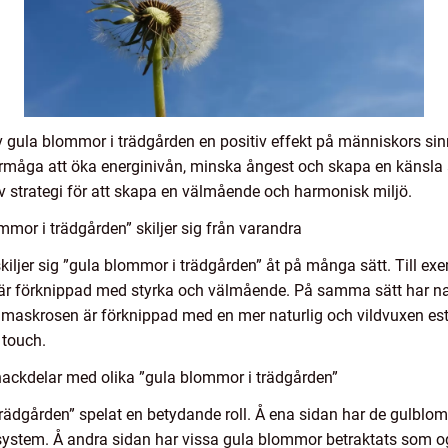
v gula blommor i trädgården en positiv effekt på människors s
 förmåga att öka energinivån, minska ångest och skapa en känsla 
iv strategi för att skapa en välmående och harmonisk miljö.
mor i trädgården” skiljer sig från varandra
kiljer sig ”gula blommor i trädgården” åt på många sätt. Till e
är förknippad med styrka och välmående. På samma sätt har na
skrosen är förknippad med en mer naturlig och vildvuxen estet
 touch.
nackdelar med olika ”gula blommor i trädgården”
trädgården” spelat en betydande roll. Å ena sidan har de gulbl
rosystem. Å andra sidan har vissa gula blommor betraktats som 