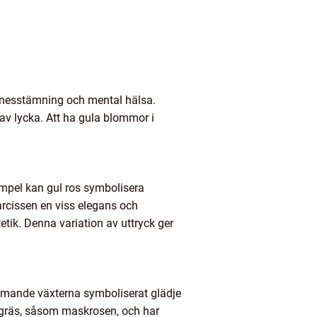
innesstämning och mental hälsa.
av lycka. Att ha gula blommor i
xempel kan gul ros symbolisera
rcissen en viss elegans och
ik. Denna variation av uttryck ger
ommande växterna symboliserat glädje
ogräs, såsom maskrosen, och har