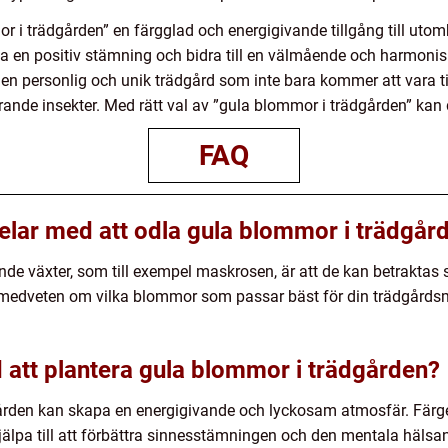
i trädgården” en färgglad och energigivande tillgång till uto
pa en positiv stämning och bidra till en välmående och harmoni
 personlig och unik trädgård som inte bara kommer att vara till 
inerande insekter. Med rätt val av ”gula blommor i trädgården” kan
FAQ
elar med att odla gula blommor i trädgår
e växter, som till exempel maskrosen, är att de kan betraktas
ra medveten om vilka blommor som passar bäst för din trädgård
 att plantera gula blommor i trädgården?
gården kan skapa en energigivande och lyckosam atmosfär. Färg
jälpa till att förbättra sinnesstämningen och den mentala hälsan