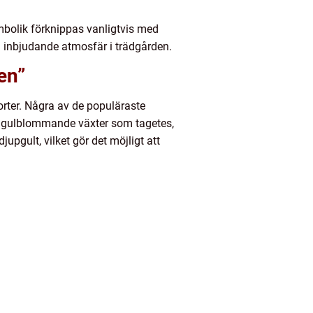
ymbolik förknippas vanligtvis med
 inbjudande atmosfär i trädgården.
en”
rter. Några av de populäraste
ra gulblommande växter som tagetes,
jupgult, vilket gör det möjligt att