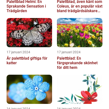
Palettblad Helmi: En
Palettblad, även känt som
Sprakande Sensation i
Coleus, är en populär växt
Trädgården
bland trädgårdsälskare
och växtentusiaster...
17 januari 2024
17 januari 2024
Är palettblad giftiga för
Palettblad: En
katter
färgsprakande skönhet
för ditt hem
16 januari 2024
16 januari 2024