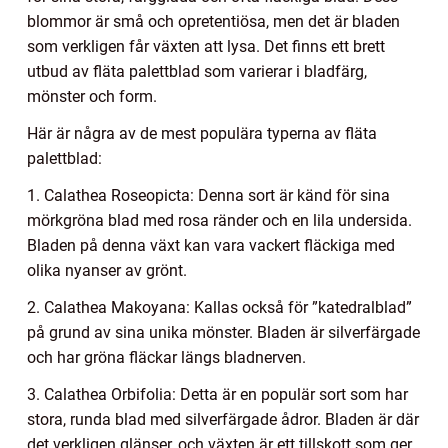
blommor är små och opretentiösa, men det är bladen
som verkligen får växten att lysa. Det finns ett brett
utbud av fläta palettblad som varierar i bladfärg,
mönster och form.
Här är några av de mest populära typerna av fläta
palettblad:
1. Calathea Roseopicta: Denna sort är känd för sina
mörkgröna blad med rosa ränder och en lila undersida.
Bladen på denna växt kan vara vackert fläckiga med
olika nyanser av grönt.
2. Calathea Makoyana: Kallas också för ”katedralblad”
på grund av sina unika mönster. Bladen är silverfärgade
och har gröna fläckar längs bladnerven.
3. Calathea Orbifolia: Detta är en populär sort som har
stora, runda blad med silverfärgade ådror. Bladen är där
det verkligen glänser, och växten är ett tillskott som ger