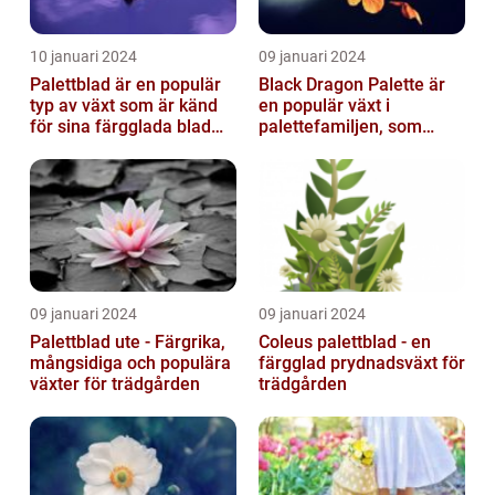
10 januari 2024
09 januari 2024
Palettblad är en populär
Black Dragon Palette är
typ av växt som är känd
en populär växt i
för sina färgglada blad
palettefamiljen, som
och lättvårdade
kännetecknas av sina
egenskaper...
mörka, nästan sv...
09 januari 2024
09 januari 2024
Palettblad ute - Färgrika,
Coleus palettblad - en
mångsidiga och populära
färgglad prydnadsväxt för
växter för trädgården
trädgården