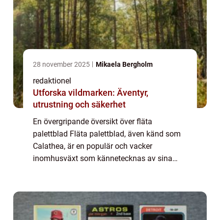
28 november 2025
Mikaela Bergholm
redaktionel
Utforska vildmarken: Äventyr,
utrustning och säkerhet
En övergripande översikt över fläta
palettblad Fläta palettblad, även känd som
Calathea, är en populär och vacker
inomhusväxt som kännetecknas av sina
vackra mönster och färgrika blad. Denna
växt är en medlem av Marantafamiljen och
avväpnar med sin v...