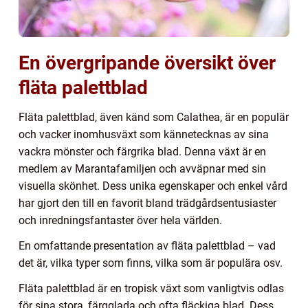
En övergripande översikt över
fläta palettblad
Fläta palettblad, även känd som Calathea, är en populär
och vacker inomhusväxt som kännetecknas av sina
vackra mönster och färgrika blad. Denna växt är en
medlem av Marantafamiljen och avväpnar med sin
visuella skönhet. Dess unika egenskaper och enkel vård
har gjort den till en favorit bland trädgårdsentusiaster
och inredningsfantaster över hela världen.
En omfattande presentation av fläta palettblad – vad
det är, vilka typer som finns, vilka som är populära osv.
Fläta palettblad är en tropisk växt som vanligtvis odlas
för sina stora, färgglada och ofta fläckiga blad. Dess