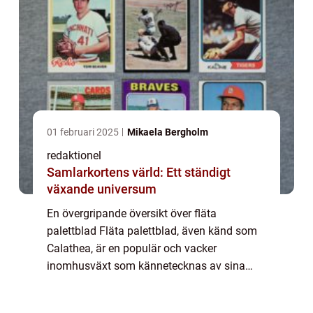
01 februari 2025
Mikaela Bergholm
redaktionel
Samlarkortens värld: Ett ständigt
växande universum
En övergripande översikt över fläta
palettblad Fläta palettblad, även känd som
Calathea, är en populär och vacker
inomhusväxt som kännetecknas av sina
vackra mönster och färgrika blad. Denna
växt är en medlem av Marantafamiljen och