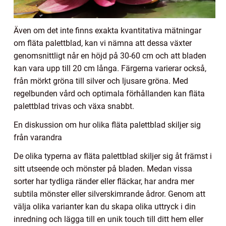
Även om det inte finns exakta kvantitativa mätningar
om fläta palettblad, kan vi nämna att dessa växter
genomsnittligt når en höjd på 30-60 cm och att bladen
kan vara upp till 20 cm långa. Färgerna varierar också,
från mörkt gröna till silver och ljusare gröna. Med
regelbunden vård och optimala förhållanden kan fläta
palettblad trivas och växa snabbt.
En diskussion om hur olika fläta palettblad skiljer sig
från varandra
De olika typerna av fläta palettblad skiljer sig åt främst i
sitt utseende och mönster på bladen. Medan vissa
sorter har tydliga ränder eller fläckar, har andra mer
subtila mönster eller silverskimrande ådror. Genom att
välja olika varianter kan du skapa olika uttryck i din
inredning och lägga till en unik touch till ditt hem eller