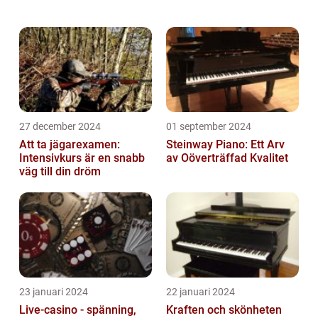
vackra mönster och färgrika blad. Denna
växt är en medlem av Marantafamiljen och
avväpnar med sin v...
27 december 2024
01 september 2024
Att ta jägarexamen:
Steinway Piano: Ett Arv
Intensivkurs är en snabb
av Oöverträffad Kvalitet
väg till din dröm
23 januari 2024
22 januari 2024
Live-casino - spänning,
Kraften och skönheten