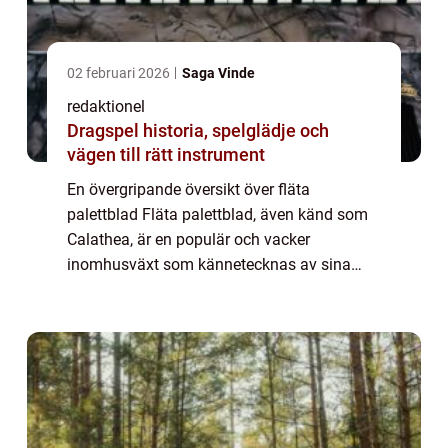
02 februari 2026
Saga Vinde
redaktionel
Dragspel historia, spelglädje och
vägen till rätt instrument
En övergripande översikt över fläta
palettblad Fläta palettblad, även känd som
Calathea, är en populär och vacker
inomhusväxt som kännetecknas av sina
vackra mönster och färgrika blad. Denna
växt är en medlem av Marantafamiljen och
avväpnar med sin v...