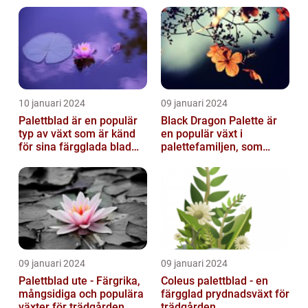
10 januari 2024
09 januari 2024
Palettblad är en populär
Black Dragon Palette är
typ av växt som är känd
en populär växt i
för sina färgglada blad
palettefamiljen, som
och lättvårdade
kännetecknas av sina
egenskaper...
mörka, nästan sv...
09 januari 2024
09 januari 2024
Palettblad ute - Färgrika,
Coleus palettblad - en
mångsidiga och populära
färgglad prydnadsväxt för
växter för trädgården
trädgården