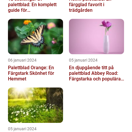
palettblad: En komplett
färgglad favorit i
guide för
trädgården
blomsterentusiaster
06 januari 2024
05 januari 2024
Palettblad Orange: En
En djupgående titt på
Färgstark Skönhet för
palettblad Abbey Road:
Hemmet
Färgstarka och populära
växter för ditt hem
05 januari 2024