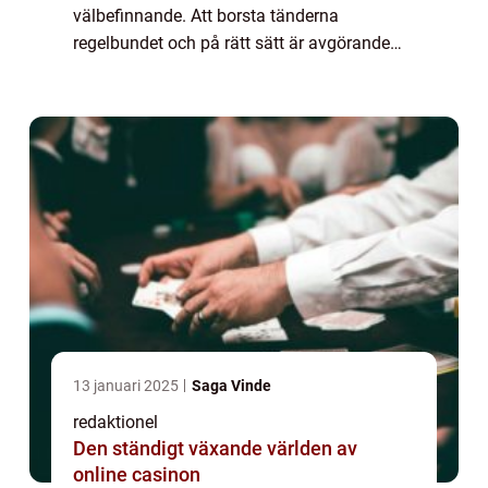
välbefinnande. Att borsta tänderna
regelbundet och på rätt sätt är avgörande
för att motverka tandproblem som karies
och tandköttssjukdomar. För att göra
tandborstningen ...
13 januari 2025
Saga Vinde
redaktionel
Den ständigt växande världen av
online casinon