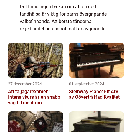
Det finns ingen tvekan om att en god
tandhälsa är viktig för barns övergripande
välbefinnande. Att borsta tänderna
regelbundet och på rätt sätt är avgörande
för att motverka tandproblem som karies
och tandköttssjukdomar. För att göra
tandborstningen ...
27 december 2024
01 september 2024
Att ta jägarexamen:
Steinway Piano: Ett Arv
Intensivkurs är en snabb
av Oöverträffad Kvalitet
väg till din dröm