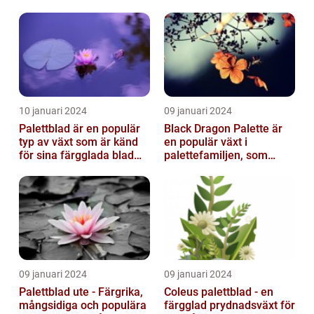
typer
10 januari 2024
09 januari 2024
Palettblad är en populär
Black Dragon Palette är
typ av växt som är känd
en populär växt i
för sina färgglada blad
palettefamiljen, som
och lättvårdade
kännetecknas av sina
egenskaper...
mörka, nästan sv...
09 januari 2024
09 januari 2024
Palettblad ute - Färgrika,
Coleus palettblad - en
mångsidiga och populära
färgglad prydnadsväxt för