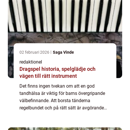
02 februari 2026
Saga Vinde
redaktionel
Dragspel historia, spelglädje och
vägen till rätt instrument
Det finns ingen tvekan om att en god
tandhälsa är viktig för barns övergripande
välbefinnande. Att borsta tänderna
regelbundet och på rätt sätt är avgörande
för att motverka tandproblem som karies
och tandköttssjukdomar. För att göra
tandborstningen ...