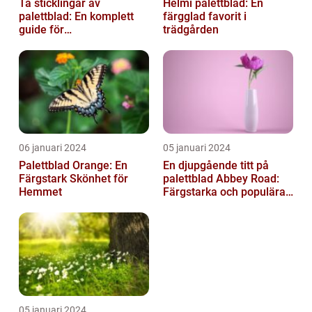
Ta sticklingar av
Helmi palettblad: En
palettblad: En komplett
färgglad favorit i
guide för
trädgården
blomsterentusiaster
06 januari 2024
05 januari 2024
Palettblad Orange: En
En djupgående titt på
Färgstark Skönhet för
palettblad Abbey Road:
Hemmet
Färgstarka och populära
växter för ditt hem
05 januari 2024