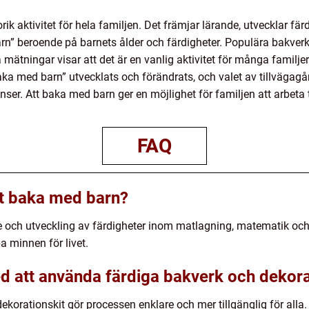
rik aktivitet för hela familjen. Det främjar lärande, utvecklar fä
arn” beroende på barnets ålder och färdigheter. Populära bakverk
 mätningar visar att det är en vanlig aktivitet för många familjer 
ka med barn” utvecklats och förändrats, och valet av tillvägag
enser. Att baka med barn ger en möjlighet för familjen att arbet
FAQ
att baka med barn?
 och utveckling av färdigheter inom matlagning, matematik och f
a minnen för livet.
ed att använda färdiga bakverk och dekora
korationskit gör processen enklare och mer tillgänglig för alla.