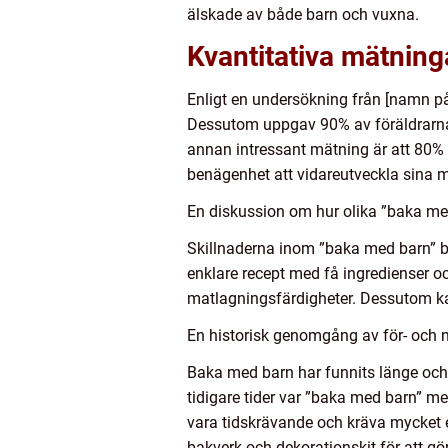
älskade av både barn och vuxna.
Kvantitativa mätnin
Enligt en undersökning från [namn på
Dessutom uppgav 90% av föräldrarna a
annan intressant mätning är att 80% 
benägenhet att vidareutveckla sina ma
En diskussion om hur olika ”baka med
Skillnaderna inom ”baka med barn” be
enklare recept med få ingredienser
matlagningsfärdigheter. Dessutom kan
En historisk genomgång av för- och 
Baka med barn har funnits länge och 
tidigare tider var ”baka med barn” me
vara tidskrävande och kräva mycket 
bakverk och dekorationskit för att gör