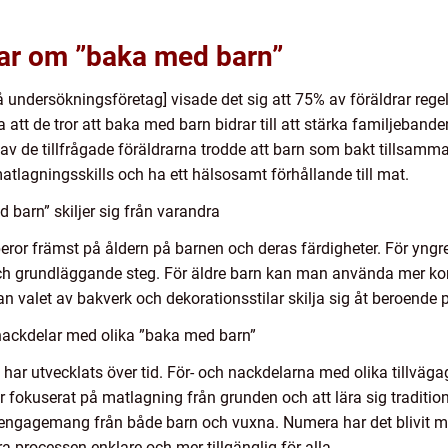
gar om ”baka med barn”
 undersökningsföretag] visade det sig att 75% av föräldrar reg
tt de tror att baka med barn bidrar till att stärka familjebande
av de tillfrågade föräldrarna trodde att barn som bakt tillsamma
tlagningsskills och ha ett hälsosamt förhållande till mat.
 barn” skiljer sig från varandra
ror främst på åldern på barnen och deras färdigheter. För yngre
 och grundläggande steg. För äldre barn kan man använda mer 
 valet av bakverk och dekorationsstilar skilja sig åt beroende p
nackdelar med olika ”baka med barn”
har utvecklats över tid. För- och nackdelarna med olika tillväga
r fokuserat på matlagning från grunden och att lära sig traditio
engagemang från både barn och vuxna. Numera har det blivit me
a processen enklare och mer tillgänglig för alla.