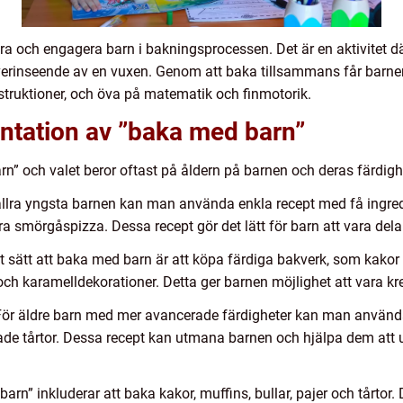
era och engagera barn i bakningsprocessen. Det är en aktivitet dä
erinseende av en vuxen. Genom att baka tillsammans får barnen 
nstruktioner, och öva på matematik och finmotorik.
ntation av ”baka med barn”
rn” och valet beror oftast på åldern på barnen och deras färdigh
 allra yngsta barnen kan man använda enkla recept med få ingre
ra smörgåspizza. Dessa recept gör det lätt för barn att vara delak
t sätt att baka med barn är att köpa färdiga bakverk, som kakor 
och karamelldekorationer. Detta ger barnen möjlighet att vara k
: För äldre barn med mer avancerade färdigheter kan man använ
ade tårtor. Dessa recept kan utmana barnen och hjälpa dem att 
arn” inkluderar att baka kakor, muffins, bullar, pajer och tårtor