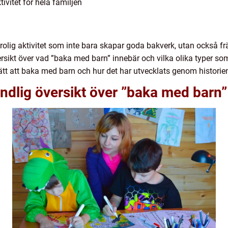
ivitet för hela familjen
rolig aktivitet som inte bara skapar goda bakverk, utan också fr
ersikt över vad ”baka med barn” innebär och vilka olika typer so
ätt att baka med barn och hur det har utvecklats genom historie
ndlig översikt över ”baka med barn”