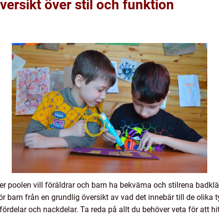
ersikt över stil och funktion
ller poolen vill föräldrar och barn ha bekväma och stilrena badklä
r barn från en grundlig översikt av vad det innebär till de olika t
delar och nackdelar. Ta reda på allt du behöver veta för att hitt