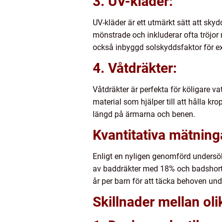
3. UV-kläder:
UV-kläder är ett utmärkt sätt att sky
mönstrade och inkluderar ofta tröjor
också inbyggd solskyddsfaktor för ex
4. Våtdräkter:
Våtdräkter är perfekta för köligare vat
material som hjälper till att hålla kr
längd på ärmarna och benen.
Kvantitativa mätnin
Enligt en nyligen genomförd undersök
av baddräkter med 18% och badshorts
år per barn för att täcka behoven u
Skillnader mellan ol