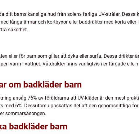
dda ditt barns känsliga hud från solens farliga UV-strålar. Dess
 med långa ärmar och kortbyxor eller baddräkter med korta eller
tra säkerhet.
ten eller för barn som gillar att dyka eller surfa. Dessa dräkter är
oppen varm i vattnet. Våtdräkter finns vanligtvis i enfärgade elle
gar om badkläder barn
ning ansåg 76% av föräldrarna att UV-kläder är den mest praktis
 med 6%. Dessutom uppskattas det att den genomsnittliga förä
nder sommarsäsongen.
ika badkläder barn