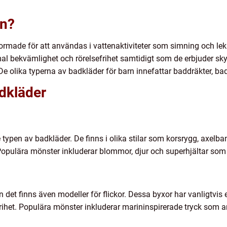
rn?
formade för att användas i vattenaktiviteter som simning och lek
al bekvämlighet och rörelsefrihet samtidigt som de erbjuder sk
e olika typerna av badkläder för barn innefattar baddräkter, bad
dkläder
 typen av badkläder. De finns i olika stilar som korsrygg, axelba
 Populära mönster inkluderar blommor, djur och superhjältar som til
 det finns även modeller för flickor. Dessa byxor har vanligtvis e
rihet. Populära mönster inkluderar marininspirerade tryck som a