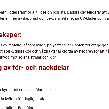
arn ligger framför allt i design och stil. Baddräkter tenderar at
der en mer avslappnad och bekväm stil medan UV-kläder och våtd
skaper:
is av material såsom nylon, polyester eller elastan för att ge go
gt solskyddsfaktor och våtdräkter är gjorda av neopren för att 
ydd mot solens strålar och klor.
 av för- och nackdelar
skydd mot solens strålar och klor.
bekväma för dagligt bruk.
s farliga UV-strålar.