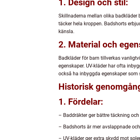
1. Design och stil:
Skillnaderna mellan olika badkläder b
täcker hela kroppen. Badshorts erbju
känsla.
2. Material och egen
Badkläder för barn tillverkas vanligtv
egenskaper. UV-kläder har ofta inbyg
också ha inbyggda egenskaper som sk
Historisk genomgång
1. Fördelar:
– Baddräkter ger bättre täckning och 
– Badshorts är mer avslappnade och 
– UV-kläder ger extra skydd mot solen