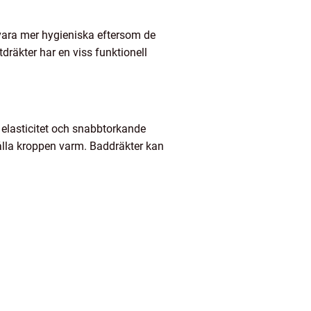
t vara mer hygieniska eftersom de
räkter har en viss funktionell
d elasticitet och snabbtorkande
hålla kroppen varm. Baddräkter kan