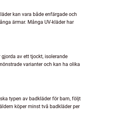
a kläder kan vara både enfärgade och
 långa ärmar. Många UV-kläder har
 gjorda av ett tjockt, isolerande
r mönstrade varianter och kan ha olika
ka typen av badkläder för barn, följt
ldern köper minst två badkläder per