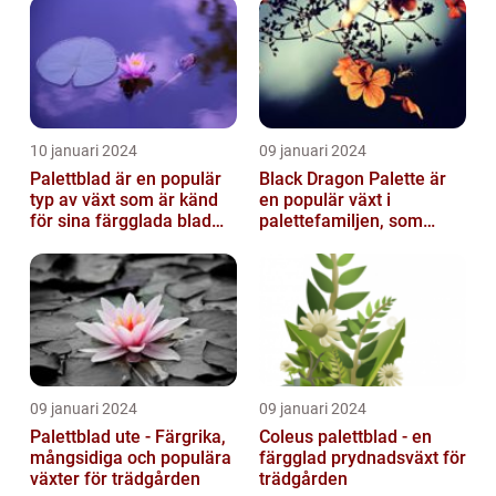
10 januari 2024
09 januari 2024
Palettblad är en populär
Black Dragon Palette är
typ av växt som är känd
en populär växt i
för sina färgglada blad
palettefamiljen, som
och lättvårdade
kännetecknas av sina
egenskaper...
mörka, nästan sv...
09 januari 2024
09 januari 2024
Palettblad ute - Färgrika,
Coleus palettblad - en
mångsidiga och populära
färgglad prydnadsväxt för
växter för trädgården
trädgården