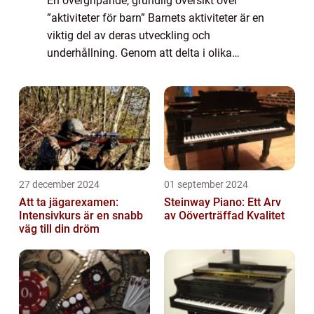
En övergripande, grundlig översikt över
”aktiviteter för barn” Barnets aktiviteter är en
viktig del av deras utveckling och
underhållning. Genom att delta i olika
aktiviteter får barn möjlighet att utveckla
sina färdigheter, bygga självfö...
27 december 2024
01 september 2024
Att ta jägarexamen:
Steinway Piano: Ett Arv
Intensivkurs är en snabb
av Oöverträffad Kvalitet
väg till din dröm