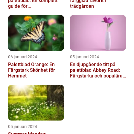
palettblad: En komplett
färgglad favorit i
guide för
trädgården
blomsterentusiaster
06 januari 2024
05 januari 2024
Palettblad Orange: En
En djupgående titt på
Färgstark Skönhet för
palettblad Abbey Road:
Hemmet
Färgstarka och populära
växter för ditt hem
05 januari 2024