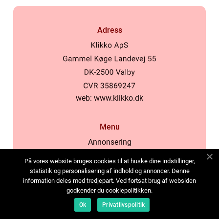
Adress
web:
www.klikko.dk
Menu
Annonsering
Om oss
På vores website bruges cookies til at huske dine indstillinger,
Cookies
statistik og personalisering af indhold og annoncer. Denne
information deles med tredjepart. Ved fortsat brug af websiden
Kontakta oss
godkender du cookiepolitikken.
Sitemap
Ok
Privatlivspolitik